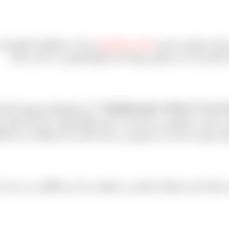
ور ایران محسوب شده و
ترکیه و ازبکستان
نیز که در همجواری کشورمان 
یز اشاره کرد که بزرگترین تولید کننده انواع کشمش در دنیا می باشد.
[px 4px rgba(0, 0, 0, 0.3), 0 0 20px rgba(0, 0, 0, 0.1) inset” align
 را تبدیل به کشمش می کنند اما در ایران فقط قسمت دوم کار انجام می
 صادرات و یا فروش در بازار داخلی از آن استفاده می کنند.[/highlight-paper]
شک کردن استفاده میکنند و در انتها نیز به آن دود گوگرد می زنند تا 