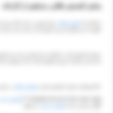
پخش کشمش طلایی مستقیم از کارخانه
از آنجایی که
کشمش طلایی
برای فروش در بازار داخلی مورد ا
کیلویی که نیم کیلو از آن وزن کارتون است بسته بندی و عرضه
مجموعه کشمش آراد در تاکستان مرکز تولید و بسته ‌بندی کشم
علت قرار داده‌ایم تا عزیزان اطمینان کسب کنند مستقیم از کار
حالا توضیحاتی راجع به کشمش تیزابی و
کشمش طلایی
در پایی
[highlight-red bcolor=”blue” align=”right” ]****
کشمش تیزابی
گوگرد نمیزنند و به آن
کشمش خرمایی
می گویند.