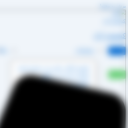
پرش به محتوا
کشمش آراد
محصولات
وبلا
کشمش آفتابی پکتین دار و شسته نشده
کشمش پشت لیزری آفتابی
کشمش پلویی آفتابی
کشمش تیزابی طلایی
کشمش خرمایی
کشمش قنادی