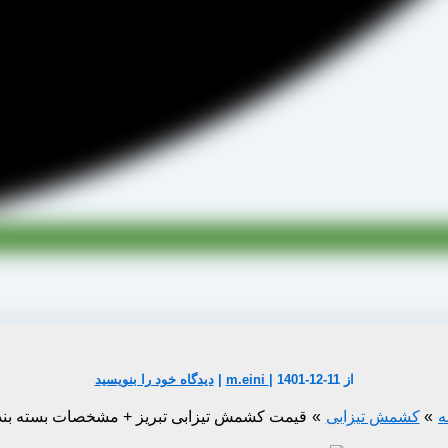
از
1401-12-11
|
m.eini
|
دیدگاه‌ خود را بنویسید
ه
کشمش تیزابی
قیمت کشمش تیزابی تبریز + مشخصات بسته بن