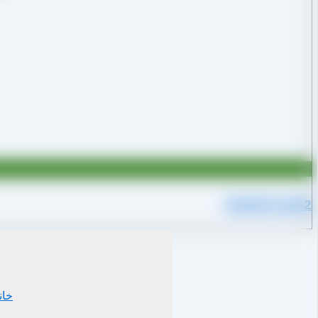
09109711062
خان