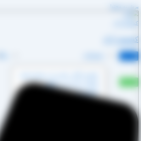
پرش به محتوا
کشمش آراد
محصولات
وبلا
کشمش آفتابی پکتین دار و شسته نشده
کشمش پشت لیزری آفتابی
کشمش پلویی آفتابی
کشمش تیزابی طلایی
کشمش خرمایی
کشمش قنادی