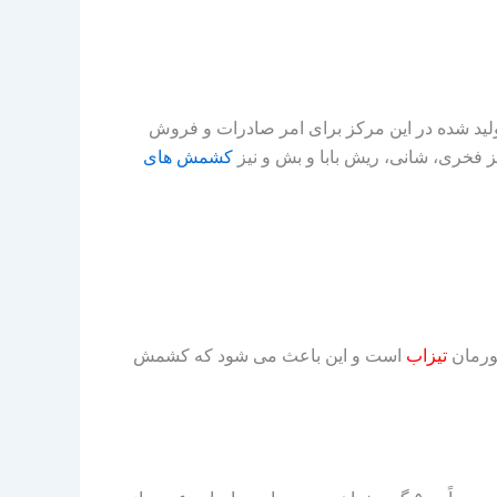
highlight-paper shadow=”0 1px 4px rgba(0, 0, 0=”;” ]از کشمش های تولید شده در این مرکز برای امر صادرات و فروش
یز فخری، شانی، ریش بابا و بش و نیز
کشمش های
ورمان
تیزاب
است و این باعث می شود که کشمش