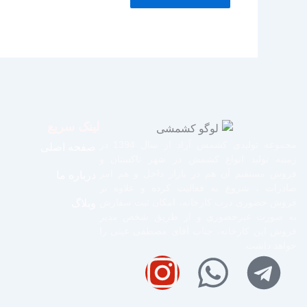
لینک سریع
مجموعه تولیدی کشمش آراد از سال 1394 در
صفحه اصلی
زمینه تولید انواع کشمش در شهر تاکستان و
فروش مستقیم آن هم در بازار داخل و هم امر
درباره ما
صادرات ، شروع به فعالیت کرده و علاوه بر
فروش حضوری درب کارخانه، امکان ثبت سفارش
وبلاگ
به صورت غیرحضوری و از طریق شخص مدیر
فروش این کارخانه، جناب آقای مصطفی عینی را
خواهد داشت.
I
W
J
T