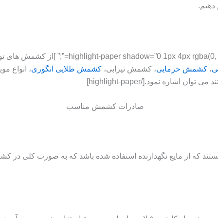
دهیم.
[, 0.3), 0 0 20px rgba(0, 0, 0, 0.1) inset” align
ی
،
کشمش خرمایی
، کشمش تیزابی،
کشمش طلایی انگوری
، انواع مو
اشاره نمود.[/highlight-paper]
 که از مایع نگهدارنده استفاده شده باشد که به صورت کلی در کش