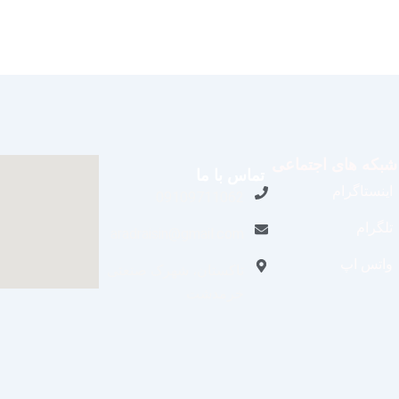
شبکه های اجتماعی
تماس با ما
اینستاگرام
09109711062
تلگرام
aradraisin@gmail.com
واتس اپ
تاکستان، شهرک صنعتی
خرمدشت