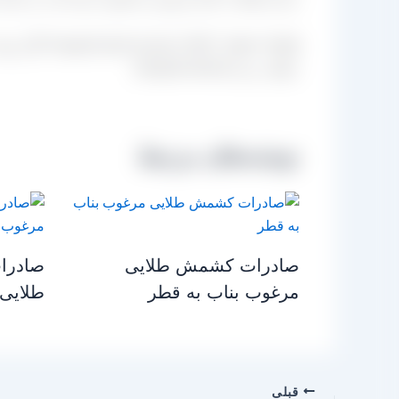
[lign=”right
خواهد رسید.[/hwgold-dash]
نوشته‌های مرتبط
صادرات کشمش طلایی
صادرا
مرغوب بناب به قطر
طلایی
قبلی