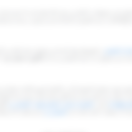
فرآوری این محصولات را انجام می دهند حالا ممکن است که خود شرکت بست
کتها اقدام به خرید کشمش از کارخانه کرده و سپس در بسته بندی های 
درات کشمش
در کشورهای تولید کننده این محصول بسیار انجام می گیرد ا
ادرات این محصول را به خود اختصاص می داد اما
اکنون به سختی جزء ۱۰ کشور اول محسوب می گردد
highlight-red bcolor=”#c600c7″ align=”” ]به همین جهت مجموعه کشمش آراد در تاکستان قزوین ا
درات بتواند حرف های زیادی برای گفتن داشته باشد و سعی شده انواع ک
 قهوه ای
تیزابی،
کشمش خرمایی
،
کشمش پلویی
،
کشمش زرد
انگو
ود که درخواست داشته باشند حتی
کشمش زرد