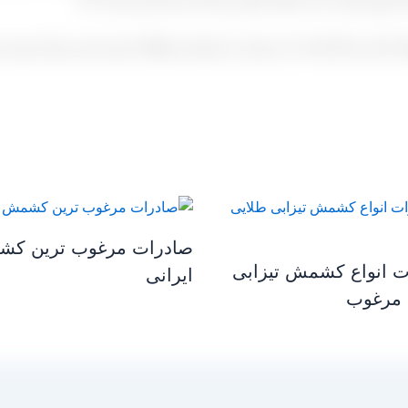
hwgold-dash bcolor=”#fd7″ a” ]اگر تولید کننده و کارخانه دار خریدار را شریک و همکار خود ب
صادرات مرغوب ترین ک
ت انواع کشمش تیزابی
ایرانی
 مرغوب