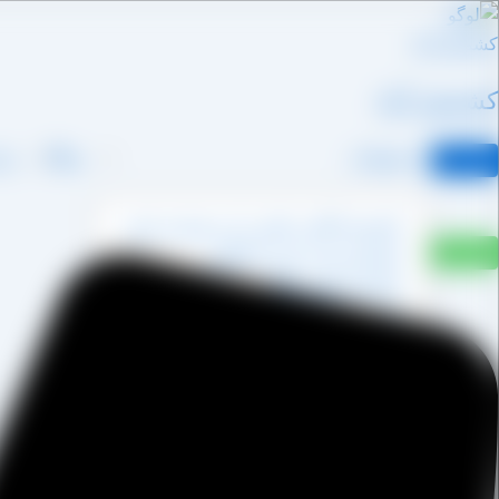
رش
ه
حتوا
کشمش آراد
محصولات
وبلاگ
درب
کشمش آفتابی پکتین دار و شسته نشده
کشمش پشت لیزری آفتابی
کشمش پلویی آفتابی
کشمش تیزابی طلایی
کشمش خرمایی
کشمش قنادی