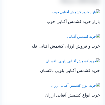
بازار خرید کشمش آفتابی خوب
خرید و فروش ارزان کشمش آفتابی فله
خرید کشمش آفتابی پلویی تاکستان
خرید انواع کشمش آفتابی ارزان