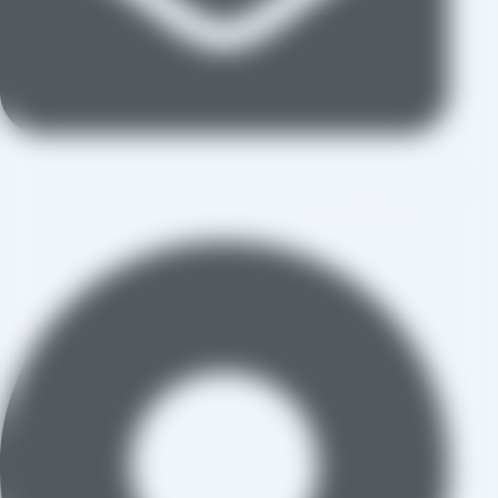
aradraisin@gmail.com