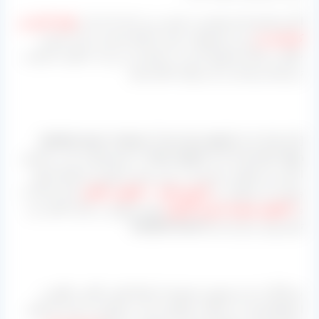
اگر شما هم تاجر هستید به خوبی می دانید که باید از
تولید کننده و
کارخانه دار
خرید محصولات خود را انجام دهید و به این صورت
علاوه بر اینکه محصول تازه به دستتان می رسد، با قیمت مناسب
تری هم خریدتان را می توانید انجام دهید.
[highlight-paper shadow=”0 1px 4px rgba(0, 0, 0, 0.3), 0 0
20px rgba(0, 0, 0, 0.1) inset” align=”;” ]محصولاتی که در بالا هم
اشاره شد قابلیت تامین آن در این مرکز با بهترین شرایط ممکن
وجود دارد و آنها را در
کارتون های ۱۰ کیلویی خالص
برای صادرات
و
۹ کیلویی همراه با وزن کارتون
جهت فروش در بازار داخلی می
توان بهره برداری کرد.[/highlight-paper]
شما اگر با مدیر فروش مجموعه ارتباط تلفنی بگیرید علاوه بر
استعلام قیمت و دریافت مشاوره و ثبت سفارش، زمانی که قصد