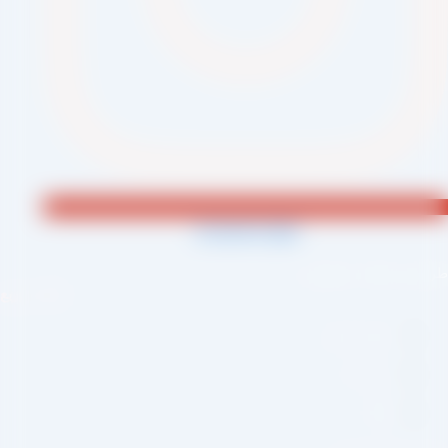
Jki-phone1-light
احی و اجرا :
سئو یازده
لینک سریع
صفحه اصلی
درباره ما
وبلاگ