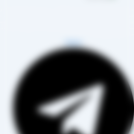
مجموعه تولیدی کشمش آراد از سال 1394 در زمینه تولید انواع کشمش در
هر تاکستان و فروش مستقیم آن هم در بازار داخل و هم امر صادرات ،
روع به فعالیت کرده و علاوه بر فروش حضوری درب کارخانه، امکان ثبت
فارش به صورت غیرحضوری و از طریق شخص مدیر فروش این کارخانه،
اب آقای مصطفی عینی را خواهد داشت.
Telegram