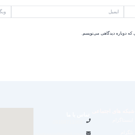
ایمیل
وبگاه
 که دوباره دیدگاهی می‌نویسم.
شبکه های اجتماعی
تماس با ما
اینستاگرام
09109711062
تلگرام
aradraisin@gmail.com