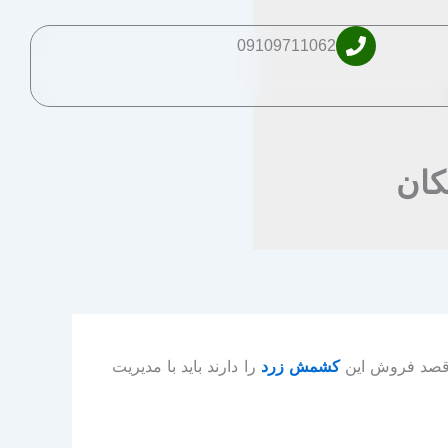
09109711062
کان
 قصد فروش این
کشمش زرد
را دارند باید با مدیریت