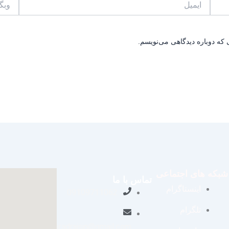
 که دوباره دیدگاهی می‌نویسم.
شبکه های اجتماعی
تماس با ما
اینستاگرام
09109711062
تلگرام
aradraisin@gmail.com