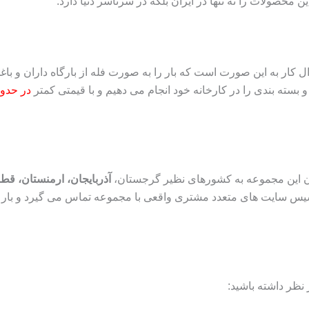
 محصولات را نه تنها در ایران بلکه در سرتاسر دنیا دارد.
highlight-red bcolor=”#c600c7″ align=”” ]روال کار به این صورت است که بار را به صورت فله از
سته بندی را در کارخانه خود انجام می دهیم و با قیمتی کمتر
در حدود ۵۰۰ الی ۱۰۰۰ 
ون این مجموعه به کشورهای نظیر گرجستان،
آذربایجان، ارمنستان، قط
 سایت‌ های متعدد مشتری واقعی با مجموعه تماس می گیرد و بار را
نظر داشته باشید: