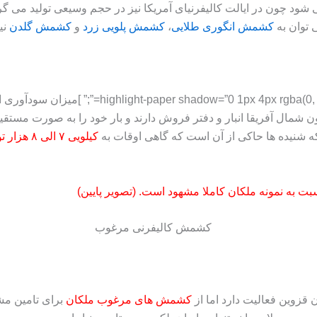
د چون در ایالت کالیفرنیای آمریکا نیز در حجم وسیعی تولید می گرد
 توان به
کشمش انگوری طلایی
،
کشمش پلویی زرد
و
کشمش گلدن
نی
[ 0.3), 0 0 20px rgba(0, 0, 0, 0.1) inset” align
 شمال آفریقا انبار و دفتر فروش دارند و بار خود را به صورت مستقی
شنیده ها حاکی از آن است که گاهی اوقات به
کیلویی ۷ الی ۸ هزار تومان
بت به نمونه ملکان کاملا مشهود است. (تصویر پایین)
 قزوین فعالیت دارد اما از
کشمش های مرغوب ملکان
برای تامین مشت