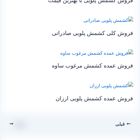
فروش کشمش پلویی با بهترین قیمت
فروش کلی کشمش پلویی صادراتی
فروش عمده کشمش مرغوب ساوه
فروش عمده کشمش پلویی ارزان
قبلی
بعدی