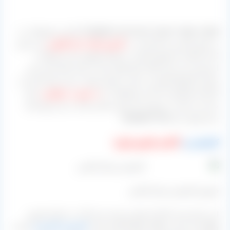
[highlight-red bcolor=”green” align=”right” ]ما این محصولات را
در بازار ایران و یا صادراتی در
کارتون های ۳ و ۵ کیلویی
می بینیم
که از آنجایی که هیچ حمایتی نه تنها مسئولین از این تولیدات
ارزشمند نمی کنند بلکه تمام تلاش خود را برای نابود کردن این
صنعت گرانبها انجام می دهند به همین جهت درصد بسیار کمی از
کارخانه‌ ها هستند که این محصولات را
به صورت سلفونی
بسته
بندی می کنند در صورتی که سود بسیار زیادی در این نوع بسته
بندی وجود دارد.[/highlight-red]
کشمش زرد
کاشمر (تصویر پایین)
فروش کشمش ممتاز کاشمر
این مرکز یعنی کارخانه تولید و بسته بندی آراد در استان قزوین
واقع شده و این منطقه طبیعتاً تولید کننده
کشمش کاشمری
نیست