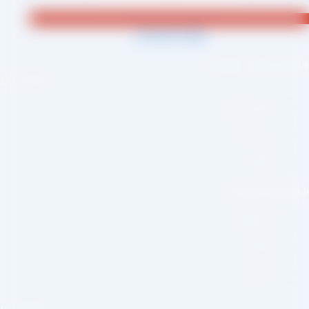
Jki-phone1-light
احی و اجرا :
سئو یازده
لینک سریع
صفحه اصلی
درباره ما
وبلاگ
بکه های اجتماعی
اینستاگرام
تلگرام
واتس اپ