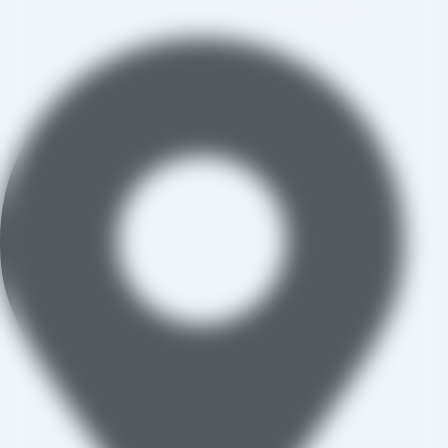
aradraisin@gmail.com