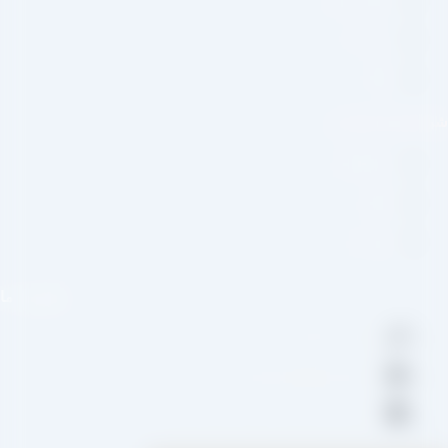
صفحه اصلی
درباره ما
وبلاگ
شبکه های اجتماعی
اینستاگرام
تلگرام
واتس اپ
تماس با ما
09109711062
aradraisin@gmail.com
تاکستان، شهرک صنعتی خرمدشت