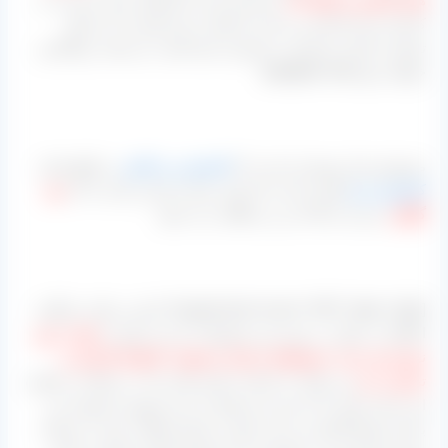
کارخانه خود انجام می دهد و با همان نرخ و قیمتی که مراکز
تولیدی استان خراسان به مشتری خود قیمت می‌دهند نرخ‌گذاری
خواهد نمود.[/highlight-red]
موضوع بسیار مهم این است که
کشمش زرد قلمی
به واقع همان
کشمش سبز
قلمی است اما چون میزان بسیار زیادی به آن
دود
گوگرد
می‌زنند رنگ آن زرد و طلایی می شود.
[hwgold-dash bcolor=”#fd7″ align=”right” ]برای دریافت هرگونه
اطلاعات ممکن در مورد این محصولات که می توان به
قیمت روز،
نوع بسته بندی، شیوه‌های ارسال محموله، کارهای گمرکی و
ترانزیت بار
می توانید با شماره تماس هایی که در صفحات مختلف
این سایت قرار داده شده و مربوط به مدیر فروش مجموعه می
باشد ارتباط گرفته و به این صورت پاسخ سوالات خود را دریافت