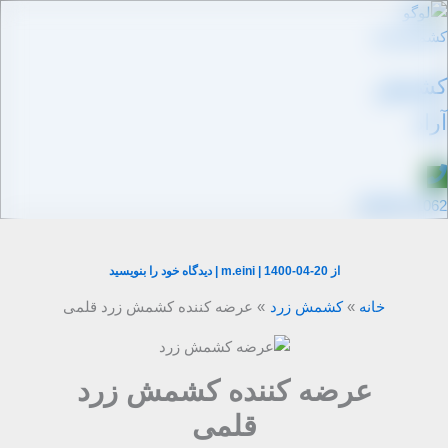
رش
ه
حتوا
کشمش
آراد
09109711062
از
1400-04-20
|
m.eini
|
دیدگاه‌ خود را بنویسید
خانه
کشمش زرد
عرضه کننده کشمش زرد قلمی
عرضه کننده کشمش زرد
قلمی