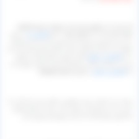
[highlight-paper shadow=”0 1px 4px rgba(0, 0, 0, 0.3), 0 0
20px rgba(0, 0, 0, 0.1) inset” align=”;” ]اما
کشمش زرد
در ایران
به دو دسته تقسیم می‌شود که یکی پلویی و گرد بوده و از تولیدات
ملکان بناب استان آذربایجان شرقی و ملایر استان همدان است که
به آن
کشمش زرد پلویی
گفته می‌شود و دیگری قلمی و پیکامی
بوده و از تولیدات کاشمر و خلیل آباد استان خراسان رضوی که به
آن
کشمش زرد قلمی
می‌گوییم.[/highlight-paper]
صحبت ما در اینجا در مورد محصول زرد قلمی است که ما آن را با
نام بی دانه می‌شناسیم در صورتی که در میان دانه های کشمش
یک کارتون نمونه های دانه دار این محصول هم موجود است.