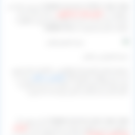
[highlight-red bcolor=”#c600c7″ align=”right” ]به صورت کلی این
محصول را در
کارتون های ۳ و ۵ کیلویی
در بازار داخل و یا امر
صادرات بسته بندی می کنند که امکان تغییر این وزن مطابق با
خواسته مشتری هم وجود دارد.[/highlight-red]
عرضه کشمش زرد قلمی
مجموعه تولیدی کشمش آراد فعالیتش در تاکستان استان قزوین
است و این منطقه از تولیدکنندگان
کشمش زرد قلمی
نیست به
همین جهت اگر مشتری ایشان درخواست این نوع سفارش را
داشته باشد باید نیاز آنان را تامین نمود اما به چه صورت.
[highlight-red bcolor=”green” align=”right” ]به این صورت که
محصول را پس از فرآوری و قبل از مرحله بسته بندی از
کارخانه
های کاشمر و خلیل آباد
خریداری کرده و کارهای بسته بندی را در