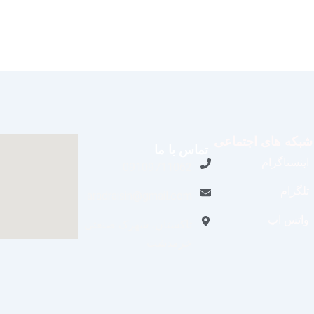
شبکه های اجتماعی
تماس با ما
اینستاگرام
09109711062
تلگرام
aradraisin@gmail.com
واتس اپ
تاکستان، شهرک صنعتی
خرمدشت