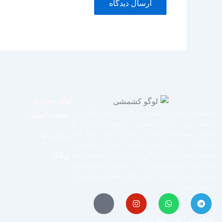
لینک سریع
مجموعه تولیدی کشمش آراد از سال 1394 در
صفحه اصلی
زمینه تولید انواع کشمش در شهر تاکستان و
فروش مستقیم آن هم در بازار داخل و هم امر
درباره ما
صادرات ، شروع به فعالیت کرده و علاوه بر
فروش حضوری درب کارخانه، امکان ثبت سفارش
وبلاگ
به صورت غیرحضوری و از طریق شخص مدیر
فروش این کارخانه، جناب آقای مصطفی عینی را
خواهد داشت.
J
I
W
T
k
n
h
e
طراحی و اجرا :
سئو یازده