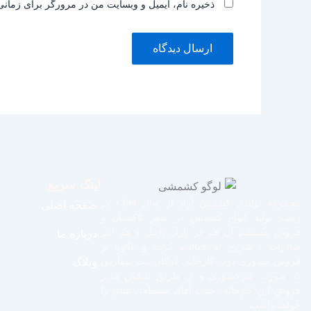
ذخیره نام، ایمیل و وبسایت من در مرورگر برای زمانی
لینک سریع
مجموعه تولیدی کشمش آراد از سال 1394 در
صفحه اصلی
زمینه تولید انواع کشمش در شهر تاکستان و
فروش مستقیم آن هم در بازار داخل و هم امر
درباره ما
صادرات ، شروع به فعالیت کرده و علاوه بر
فروش حضوری درب کارخانه، امکان ثبت سفارش
وبلاگ
به صورت غیرحضوری و از طریق شخص مدیر
فروش این کارخانه، جناب آقای مصطفی عینی را
خواهد داشت.