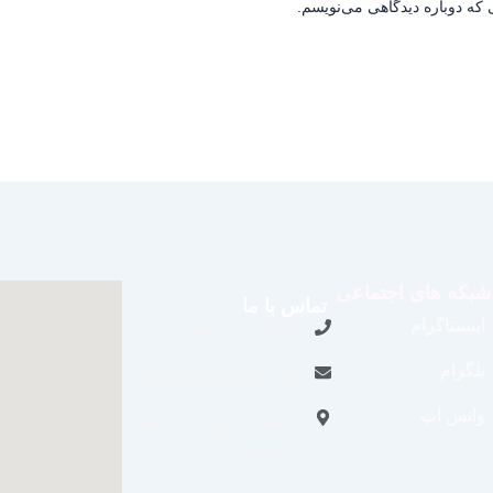
 که دوباره دیدگاهی می‌نویسم.
شبکه های اجتماعی
تماس با ما
اینستاگرام
09109711062
تلگرام
aradraisin@gmail.com
واتس اپ
تاکستان، شهرک صنعتی
خرمدشت