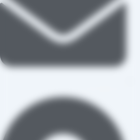
aradraisin@gmail.com