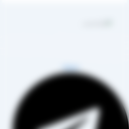
مجموعه تولیدی کشمش آراد از سال 1394 در زمینه تولید انواع کشمش در
هر تاکستان و فروش مستقیم آن هم در بازار داخل و هم امر صادرات ،
روع به فعالیت کرده و علاوه بر فروش حضوری درب کارخانه، امکان ثبت
فارش به صورت غیرحضوری و از طریق شخص مدیر فروش این کارخانه،
اب آقای مصطفی عینی را خواهد داشت.
Telegram