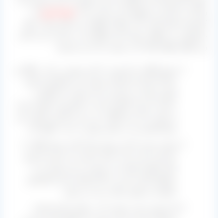
رنگ آن را حالت بژ و قهوه‌ ای می‌ کند. بعد از
حدود ۵ روز
که
کشمش حاصل گردید باید عملیات گوگردزنی انجام شود تا رنگ
محصول زرد و طلایی شود که این گوگردزنی به یکی از سه حالت
زیر اتفاق خواهد افتاد که در پایین به آن می‌ پردازیم:
روش آونگی یا داربستی که این روش در بناب، ملکان و
مراغه استان آذربایجان شرقی و نیز تاکستان استان
قزوین تولید می‌ شود و به این صورت که انگور از
داربست پس از آغشته شدن به مایع تیزاب آویزان شده
و سپس به آن دود گوگرد می‌ زنند و بالاترین کیفیت این
نوع کشمش نیز در همین روش به دست خواهد آمد.
روش سیمی که این روش تقریباً مانند روش آونگی یا
داربستی است که به جای داربست از سیم و یا توری
های معلق استفاده می‌ شود و در این روش نیز در
مناطق اشاره شده در بالا استفاده شده و کشمش
باکیفیت و خوش رنگی را پدید می‌ آورد.
اما روش زمینی روشی که در ملایر استان همدان