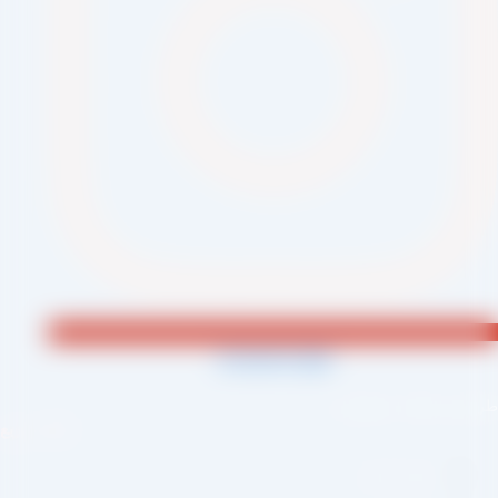
Jki-phone1-light
احی و اجرا :
سئو یازده
لینک سریع
صفحه اصلی