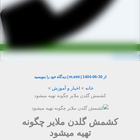
0910971106
از
1404-06-30
|
m.eini
|
دیدگاه‌ خود را بنویسید
خانه
اخبار و آموزش
کشمش گلدن ملایر چگونه تهیه میشود
کشمش گلدن ملایر چگونه
تهیه میشود