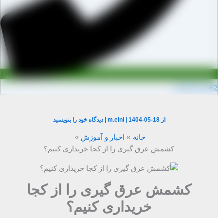
0910971106
از
1404-05-18
|
m.eini
|
دیدگاه‌ خود را بنویسید
خانه
اخبار و آموزش
کشمش عرق گیری را از کجا خریداری کنیم؟
کشمش عرق گیری را از کجا
خریداری کنیم؟