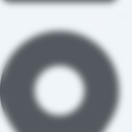
aradraisin@gmail.com