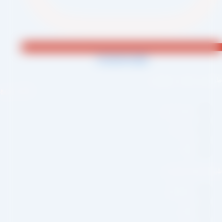
Jki-phone1-light
احی و اجرا :
سئو یازده
لینک سریع
صفحه اصلی
درباره ما
وبلاگ
بکه های اجتماعی
اینستاگرام
تلگرام