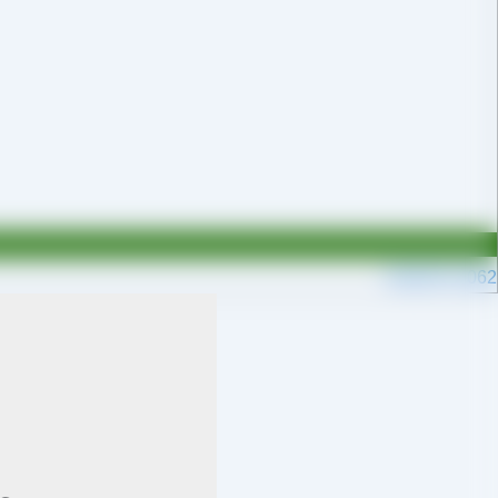
09109711062
م