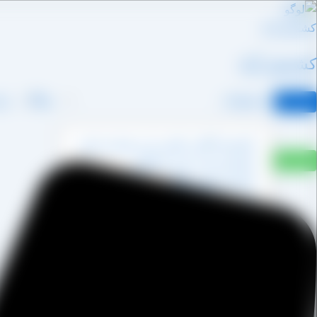
رش
ه
حتوا
کشمش آراد
محصولات
وبلاگ
درب
کشمش آفتابی پکتین دار و شسته نشده
کشمش پشت لیزری آفتابی
کشمش پلویی آفتابی
کشمش تیزابی طلایی
کشمش خرمایی
کشمش قنادی