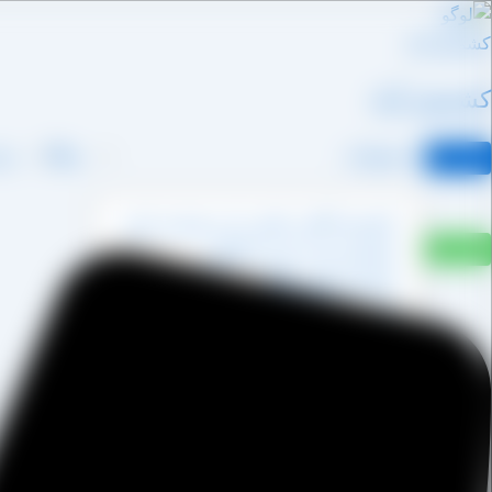
رش
ه
حتوا
کشمش آراد
محصولات
وبلاگ
درب
کشمش آفتابی پکتین دار و شسته نشده
کشمش پشت لیزری آفتابی
کشمش پلویی آفتابی
کشمش تیزابی طلایی
کشمش خرمایی
کشمش قنادی