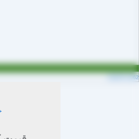
09109711062
خ
قیمت ک