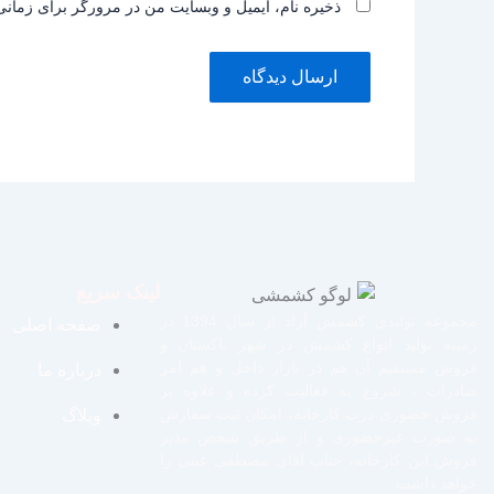
ذخیره نام، ایمیل و وبسایت من در مرورگر برای زمانی
لینک سریع
مجموعه تولیدی کشمش آراد از سال 1394 در
صفحه اصلی
زمینه تولید انواع کشمش در شهر تاکستان و
فروش مستقیم آن هم در بازار داخل و هم امر
درباره ما
صادرات ، شروع به فعالیت کرده و علاوه بر
فروش حضوری درب کارخانه، امکان ثبت سفارش
وبلاگ
به صورت غیرحضوری و از طریق شخص مدیر
فروش این کارخانه، جناب آقای مصطفی عینی را
خواهد داشت.