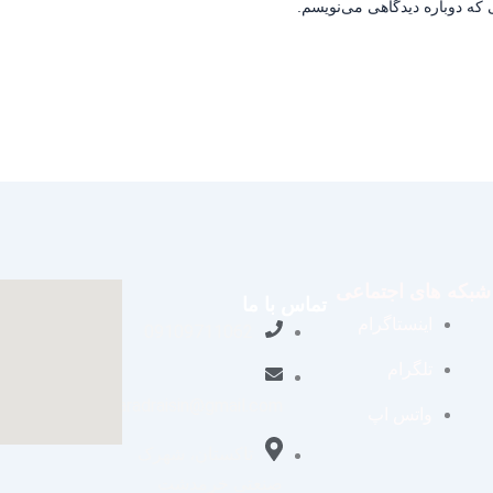
 که دوباره دیدگاهی می‌نویسم.
شبکه های اجتماعی
تماس با ما
اینستاگرام
09109711062
تلگرام
aradraisin@gmail.com
واتس اپ
تاکستان، شهرک
صنعتی خرمدشت