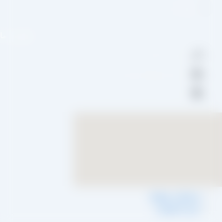
واتس اپ
تماس با ما
09109711062
aradraisin@gmail.com
تاکستان، شهرک صنعتی خرمدشت
شرایط و ضوابط
حریم خصوصی