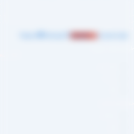
مجموعه تولیدی کشمش آراد از سال 1394 در زمینه تولید انواع کشمش در
شهر تاکستان و فروش مستقیم آن هم در بازار داخل و هم امر صادرات ،
شروع به فعالیت کرده و علاوه بر فروش حضوری درب کارخانه، امکان ثبت
سفارش به صورت غیرحضوری و از طریق شخص مدیر فروش این کارخانه،
جناب آقای مصطفی عینی را خواهد داشت.
Telegram
Whatsapp
Instagram
Jki-phone1-light
طراحی و اجرا :
سئو یازده
لینک سریع
صفحه اصلی
درباره ما
وبلاگ
شبکه های اجتماعی
اینستاگرام
تلگرام