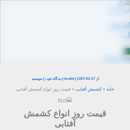
رش
ه
حتوا
کشمش
آراد
09109711062
از
1397-02-17
|
m.eini
|
دیدگاه‌ خود را بنویسید
خانه
کشمش آفتابی
قیمت روز انواع کشمش آفتابی
قیمت روز انواع کشمش
آفتابی