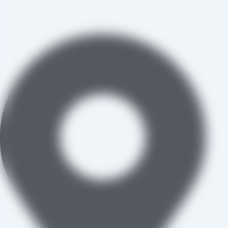
aradraisin@gmail.com