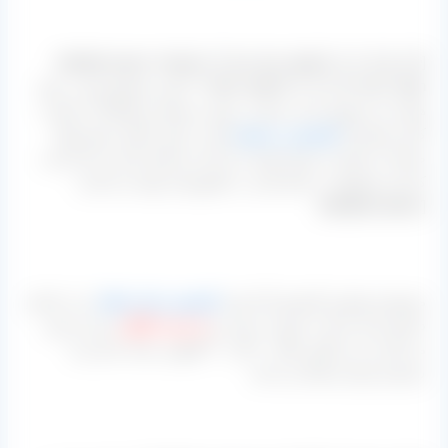
[highlight-paper shadow=”0 1px 4px rgba(0, 0, 0, 0.3), 0 0
20px rgba(0, 0, 0, 0.1) inset” align=”;” ]این محصول هم در نوع
هسته دار موجود است و هم در نوع بی هسته و طبیعتاً به صورت
کلی مشتریان
کشمش بی هسته
هم در بازار داخلی و هم جهت
صادرات بیشتر از نمونه هسته دار است و البته لازم به ذکر است
که این محصول در حجم کمی در کشورمان تولید می گردد.
[/highlight-paper]
مجموعه تولیدی کشمش آراد هم،
کشمش سایه خشک
را در اختیار
داشته و آن را که به صورت سنتی و
با دست کارگر
سرند و تمیز
می گردد را در گونی های ۲۰ الی ۴۰ کیلویی بسته بندی و به
سراسر ایران ارسال می کند.