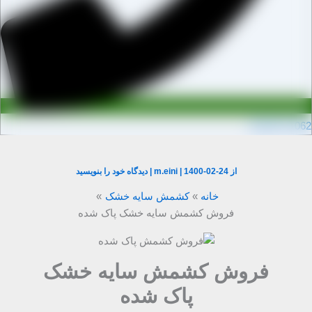
0910971106
از
1400-02-24
|
m.eini
|
دیدگاه‌ خود را بنویسید
خانه
کشمش سایه خشک
فروش کشمش سایه خشک پاک شده
فروش کشمش سایه خشک
پاک شده