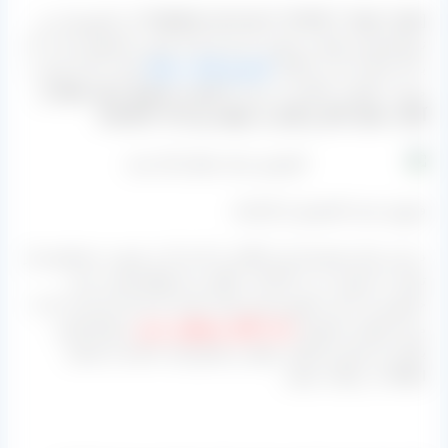
[highlight-red bcolor=”#c600c7″ align=”right” ]در کشورمان دو
نوع کشمش طبیعی موجود داریم که یکی همین محصولی است که
به آن اشاره شد و دیگری
کشمش آفتاب خشک
هست که آن هم به
صورت طبیعی خشک می شود اما
قیمت محصول سایه خشک از
آفتاب خشک بالاتر و گران تر خواهد بود
.[/highlight-red]
فروش عمده کشمش از کارخانه
در این مرکز مشتریان این امکان را دارند که به صورت مستقیم و از
تولید به مصرف درب کارخانه، علاوه بر استعلام قیمت خرید
حضوری و یا غیر حضوری هم داشته باشند که ابتدا نیاز است که با
مدیر فروش مجموعه
جناب آقای مصطفی عینی
ارتباط تلفنی
بگیرید و سپس هر گونه سوال و مشاوره‌ای داشتید از ایشان
اطلاعات دریافت نمایید.