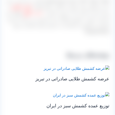
[hwgold-dash bcolor=”#fd7″ align=”right” ]لازم به ذکر است برای
خرید محصول سایه خشک و یا آفتاب خشک آنها در
کیسه و گونی
و
بسته بندی می گردند که به صورت کلی از
۲۰ تا ۴۰ کیلو
خواهند بود
که هم به صورت حضوری امکان خرید آن وجود دارد و هم با باربری
کامیونی و اتوبوسی ارسال آن به سراسر ایران انجام می شود.
[/hwgold-dash]
نوشته‌های مرتبط
عرضه کشمش طلایی صادراتی در تبریز
توزیع عمده کشمش سبز در ایران