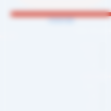
Jki-phone1-light
احی و اجرا :
سئو یازده
لینک سریع
صفحه اصلی
درباره ما
وبلاگ
بکه های اجتماعی
اینستاگرام
تلگرام
واتس اپ