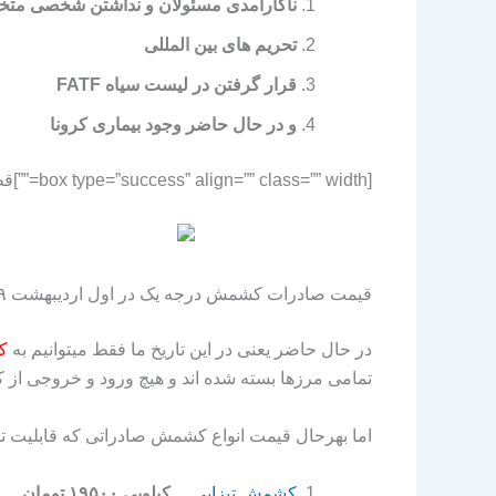
ناکارآمدی مسئولان و نداشتن شخصی متخ
تحریم های بین المللی
قرار گرفتن در لیست سیاه FATF
و در حال حاضر وجود بیماری کرونا
[box type=”success” align=”” class=”” width=””]قطعا هیچ عاملی در بالا به اندازه مورد ۱ به اقتصاد کشورمان ضربه نزده است.[/box]
قیمت صادرات کشمش درجه یک در اول اردیبهشت ۹۹
در حال حاضر یعنی در این تاریخ ما فقط میتوانیم به
ک
تمامی مرزها بسته شده اند و هیچ ورود و خروجی از 
اما بهرحال قیمت انواع کشمش صادراتی که قابلیت تول
کشمش تیزابی
کیلویی ۱۹۵۰۰ تومان