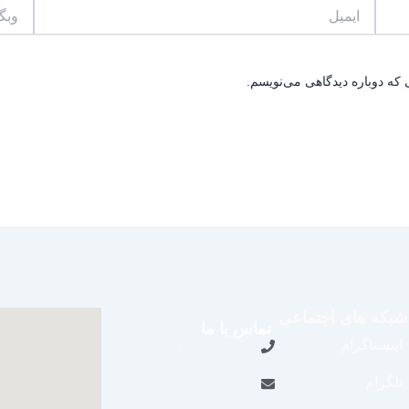
ایمیل
وبگاه
 که دوباره دیدگاهی می‌نویسم.
شبکه های اجتماعی
تماس با ما
اینستاگرام
09109711062
تلگرام
aradraisin@gmail.com