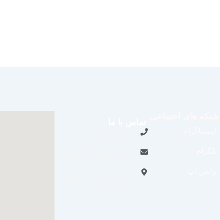
شبکه های اجتماعی
تماس با ما
اینستاگرام
09109711062
تلگرام
aradraisin@gmail.com
واتس اپ
تاکستان، شهرک صنعتی
خرمدشت