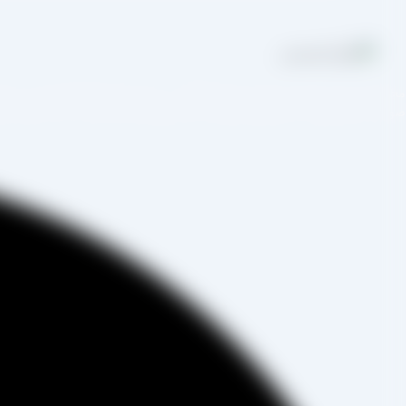
مجموعه تولیدی کشمش آراد از سال 1394 در
صورت غیرحضوری و از طریق شخص مدیر فروش این کارخانه، جناب آقای مصط