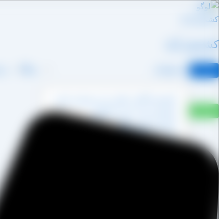
رش
ه
حتوا
کشمش آراد
محصولات
وبلاگ
درب
کشمش آفتابی پکتین دار و شسته نشده
کشمش پشت لیزری آفتابی
کشمش پلویی آفتابی
کشمش تیزابی طلایی
کشمش خرمایی
کشمش قنادی