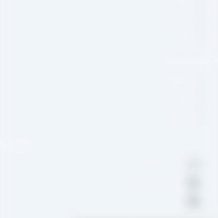
صفحه اصلی
درباره ما
وبلاگ
شبکه های اجتماعی
اینستاگرام
تلگرام
واتس اپ
تماس با ما
09109711062
aradraisin@gmail.com
تاکستان، شهرک صنعتی خرمدشت