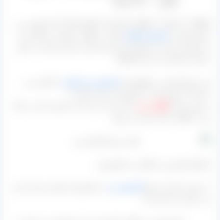
کیلویی ۱۴۵۰۰۰ تومان
[box type=”success” align=”” class=”” width=””]به کشمش زرد
تولید کاشمر،
کشمش طلایی
قلمی یا طلایی پیکامی و پیکانی نیز
می گویند و از این محصول هم برای صادرات و هم عرضه در بازار
داخلی استفاده می کنند.[/box]
این نوع کشمش در واقع همان
کشمش سبز قلمی
یا آجیلی می
باشد که مصرف آن در کشورمان بسیار بالاست.
و چون میزان
گوگرد زنی
به آن زیاد می باشد به همین علت به رنگ
زرد یا طلایی رنگ تبدیل می شود.
انواع کشمش زرد طلایی در کشورمان
به صورت کلی دو نوع
کشمش زرد
در کشورمان تولید و بسته بندی
می شود که عبارتند از: