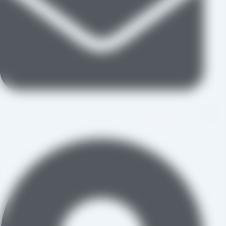
aradraisin@gmail.com