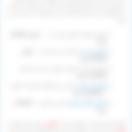
برخوردار نیست و احتمالا شرایط نیز با توجه به تصمیمات اخذشده
بدتر خواهد شد با این اوصاف قیمت این محصولات به شرح زیر می
باشد:
کشمش طلایی انگوری تولید بناب
کیلویی 630.000
تومان
کشمش تیزابی
تاکستان برای صادرات
کیلویی
490.000 تومان
کشمش تیزابی کارتون ۹ کیلویی برای بازار داخلی
4.150.000 تومان
کشمش خرمایی
(تیزابی بدون گوگرد) کارتون ۹ کیلویی
3.900.000 تومان
کشمش آفتابی پلویی
کارتون ۹ کیلویی
4.150.000
تومان
کارتون های صادرات عموما از نوع
۱۰ کیلویی
بوده و جنس آنها نیز
۵ لایه
می باشد که با شرینگ شدن از هم پاشیدگی آن طی ترانزیت