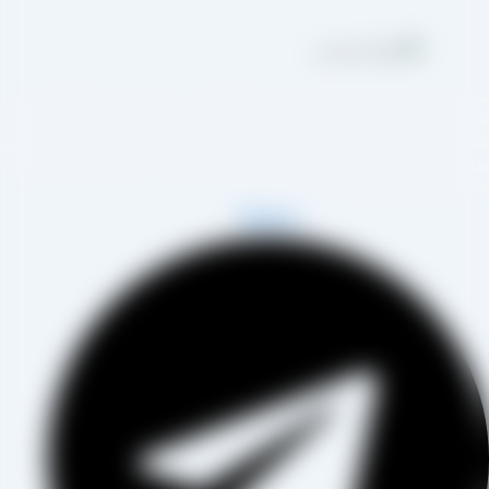
مجموعه تولیدی کشمش آراد از سال 1394 در زمینه تولید انواع کشمش در
هر تاکستان و فروش مستقیم آن هم در بازار داخل و هم امر صادرات ،
روع به فعالیت کرده و علاوه بر فروش حضوری درب کارخانه، امکان ثبت
فارش به صورت غیرحضوری و از طریق شخص مدیر فروش این کارخانه،
اب آقای مصطفی عینی را خواهد داشت.
Telegram