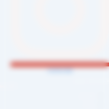
Jki-phone1-light
احی و اجرا :
سئو یازده
لینک سریع
صفحه اصلی
درباره ما