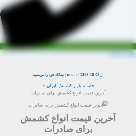
0910971106
از
1398-10-08
|
m.eini
|
دیدگاه‌ خود را بنویسید
خانه
بازار کشمش ایران
آخرین قیمت انواع کشمش برای صادرات
آخرین قیمت انواع کشمش
برای صادرات