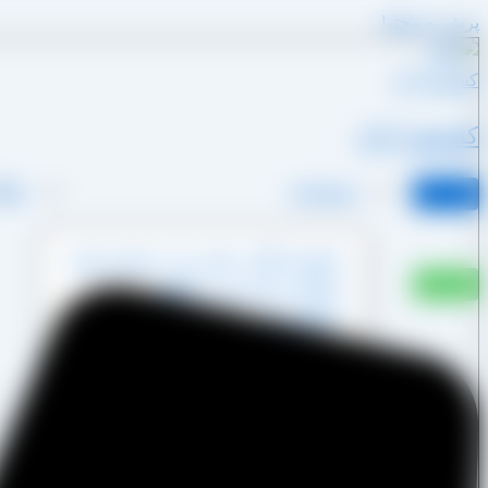
پرش به محتوا
کشمش آراد
محصولات
وبلا
کشمش آفتابی پکتین دار و شسته نشده
کشمش پشت لیزری آفتابی
کشمش پلویی آفتابی
کشمش تیزابی طلایی
کشمش خرمایی
کشمش قنادی