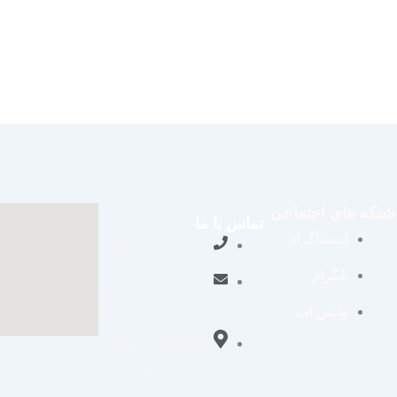
شبکه های اجتماعی
تماس با ما
اینستاگرام
09109711062
تلگرام
aradraisin@gmail.com
واتس اپ
تاکستان، شهرک
صنعتی خرمدشت