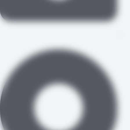
aradraisin@gmail.com