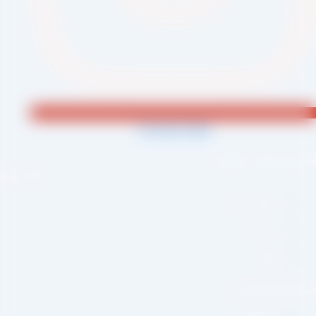
Jki-phone1-light
احی و اجرا :
سئو یازده
لینک سریع
صفحه اصلی
درباره ما
وبلاگ
بکه های اجتماعی