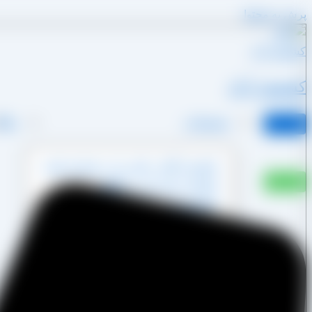
پرش به محتوا
کشمش آراد
محصولات
وبلا
کشمش آفتابی پکتین دار و شسته نشده
کشمش پشت لیزری آفتابی
کشمش پلویی آفتابی
کشمش تیزابی طلایی
کشمش خرمایی
کشمش قنادی