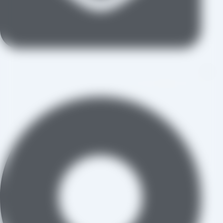
aradraisin@gmail.com