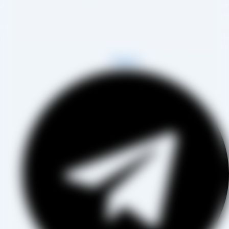
مجموعه تولیدی کشمش آراد از سال 1394 در زمینه تولید انواع کشمش در
هر تاکستان و فروش مستقیم آن هم در بازار داخل و هم امر صادرات ،
روع به فعالیت کرده و علاوه بر فروش حضوری درب کارخانه، امکان ثبت
فارش به صورت غیرحضوری و از طریق شخص مدیر فروش این کارخانه،
اب آقای مصطفی عینی را خواهد داشت.
Telegram