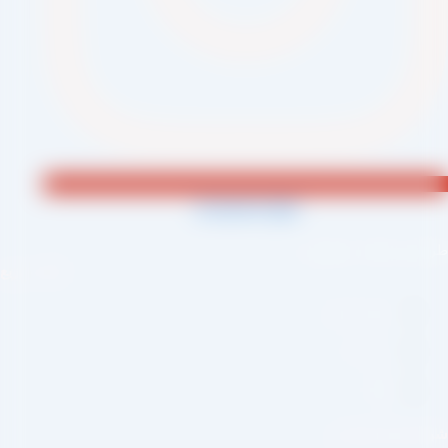
Jki-phone1-light
احی و اجرا :
سئو یازده
لینک سریع
صفحه اصلی
درباره ما
وبلاگ
بکه های اجتماعی