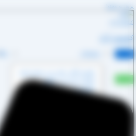
پرش به محتوا
کشمش آراد
محصولات
وبلا
کشمش آفتابی پکتین دار و شسته نشده
کشمش پشت لیزری آفتابی
کشمش پلویی آفتابی
کشمش تیزابی طلایی
کشمش خرمایی
کشمش قنادی