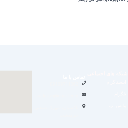
شبکه های اجتماعی
تماس با ما
اینستاگرام
09109711062
تلگرام
aradraisin@gmail.com
واتس اپ
تاکستان، شهرک صنعتی
خرمدشت