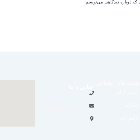
 که دوباره دیدگاهی می‌نویسم.
شبکه های اجتماعی
تماس با ما
اینستاگرام
09109711062
تلگرام
aradraisin@gmail.com
واتس اپ
تاکستان، شهرک صنعتی
خرمدشت