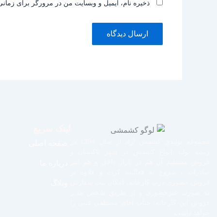
ذخیره نام، ایمیل و وبسایت من در مرورگر برای زمانی
لینک سریع
مجموعه تولیدی کشمش آراد از سال 1394 در
صفحه اصلی
زمینه تولید انواع کشمش در شهر تاکستان و
فروش مستقیم آن هم در بازار داخل و هم امر
درباره ما
صادرات ، شروع به فعالیت کرده و علاوه بر
فروش حضوری درب کارخانه، امکان ثبت سفارش
وبلاگ
به صورت غیرحضوری و از طریق شخص مدیر
فروش این کارخانه، جناب آقای مصطفی عینی را
خواهد داشت.