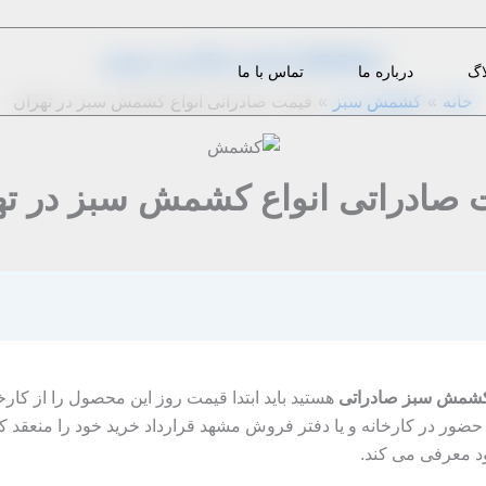
از
1397-02-20
|
m.eini
|
دیدگاه‌ خود را بنویسید
اگ
درباره ما
تماس با ما
خانه
کشمش سبز
قیمت صادراتی انواع کشمش سبز در تهران
 صادراتی انواع کشمش سبز در ته
 کشمش سبز صادراتی
هستید باید ابتدا قیمت روز این محصول را از کارخ
با حضور در کارخانه و یا دفتر فروش مشهد قرارداد خرید خود را منعقد 
د معرفی می کند.