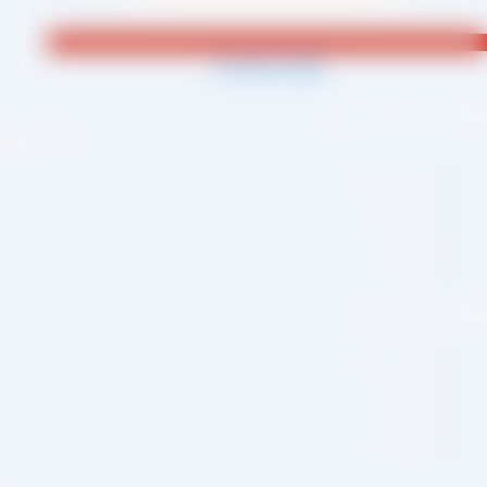
Jki-phone1-light
احی و اجرا :
سئو یازده
لینک سریع
صفحه اصلی
درباره ما
وبلاگ
بکه های اجتماعی
اینستاگرام
تلگرام
واتس اپ