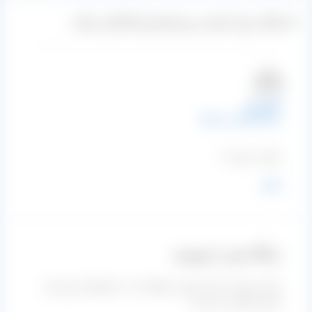
0 دیدگاه دربارهٔ «قیمت روز کشمش فله آفتابی شال»
علی راز
1403-03-20 در 08:15
سلام . قیمت؟
پاسخ
دیدگاه‌ خود را بنویسید
نشانی ایمیل شما منتشر نخواهد شد.
بخش‌های موردنیاز
علامت‌گذاری شده‌اند
*