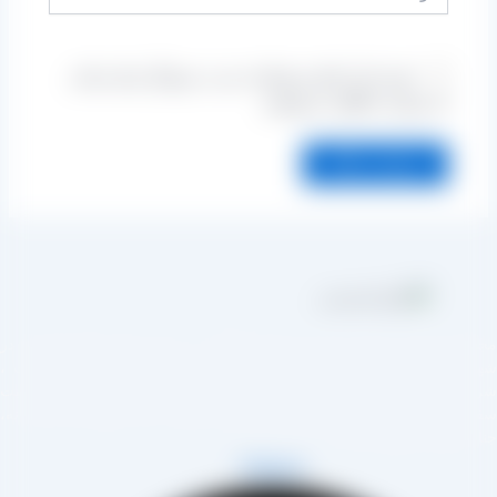
ذخیره نام، ایمیل و وبسایت من در مرورگر برای زمانی
که دوباره دیدگاهی می‌نویسم.
مجموعه تولیدی کشمش آراد از سال 1394 در زمینه تولید انواع کشمش در
هر تاکستان و فروش مستقیم آن هم در بازار داخل و هم امر صادرات ،
روع به فعالیت کرده و علاوه بر فروش حضوری درب کارخانه، امکان ثبت
فارش به صورت غیرحضوری و از طریق شخص مدیر فروش این کارخانه،
اب آقای مصطفی عینی را خواهد داشت.
Telegram