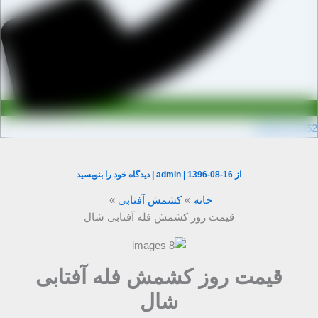
0910971106
از
1396-08-16
|
admin
|
دیدگاه‌ خود را بنویسید
خانه
کشمش آفتابی
قیمت روز کشمش فله آفتابی شال
قیمت روز کشمش فله آفتابی
شال