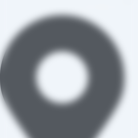
aradraisin@gmail.com