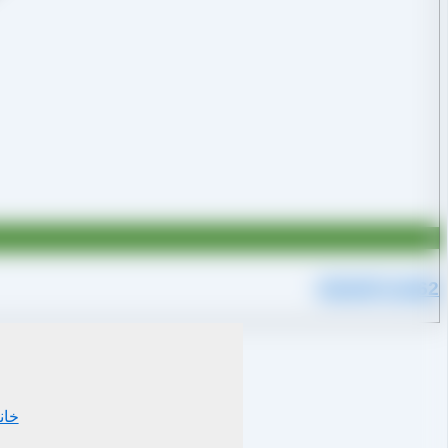
09109711062
خان