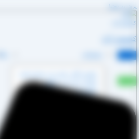
پرش به محتوا
کشمش آراد
محصولات
وبلا
کشمش آفتابی پکتین دار و شسته نشده
کشمش پشت لیزری آفتابی
کشمش پلویی آفتابی
کشمش تیزابی طلایی
کشمش خرمایی
کشمش قنادی