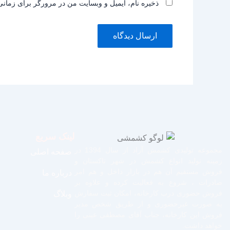
ذخیره نام، ایمیل و وبسایت من در مرورگر برای زمانی
لینک سریع
مجموعه تولیدی کشمش آراد از سال 1394 در
صفحه اصلی
زمینه تولید انواع کشمش در شهر تاکستان و
فروش مستقیم آن هم در بازار داخل و هم امر
درباره ما
صادرات ، شروع به فعالیت کرده و علاوه بر
فروش حضوری درب کارخانه، امکان ثبت سفارش
وبلاگ
به صورت غیرحضوری و از طریق شخص مدیر
فروش این کارخانه، جناب آقای مصطفی عینی را
خواهد داشت.