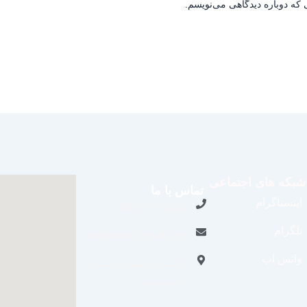
 که دوباره دیدگاهی می‌نویسم.
شبکه های اجتماعی
تماس با ما
اینستاگرام
09109711062
تلگرام
aradraisin@gmail.com
واتس اپ
تاکستان، شهرک صنعتی
خرمدشت