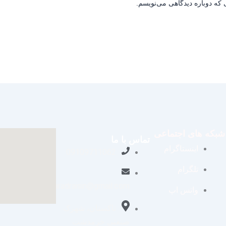
 که دوباره دیدگاهی می‌نویسم.
شبکه های اجتماعی
تماس با ما
اینستاگرام
09109711062
تلگرام
aradraisin@gmail.com
واتس اپ
تاکستان، شهرک
صنعتی خرمدشت