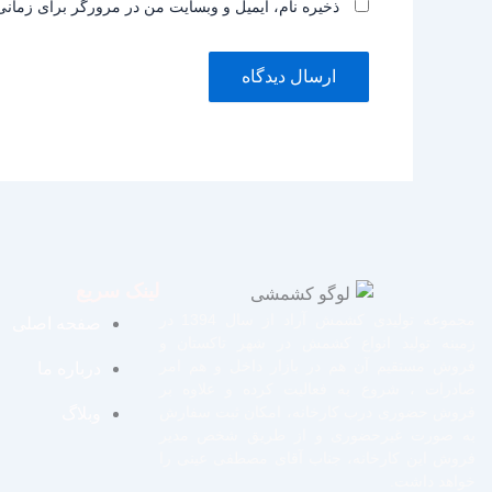
ذخیره نام، ایمیل و وبسایت من در مرورگر برای زمانی
لینک سریع
مجموعه تولیدی کشمش آراد از سال 1394 در
صفحه اصلی
زمینه تولید انواع کشمش در شهر تاکستان و
فروش مستقیم آن هم در بازار داخل و هم امر
درباره ما
صادرات ، شروع به فعالیت کرده و علاوه بر
فروش حضوری درب کارخانه، امکان ثبت سفارش
وبلاگ
به صورت غیرحضوری و از طریق شخص مدیر
فروش این کارخانه، جناب آقای مصطفی عینی را
خواهد داشت.