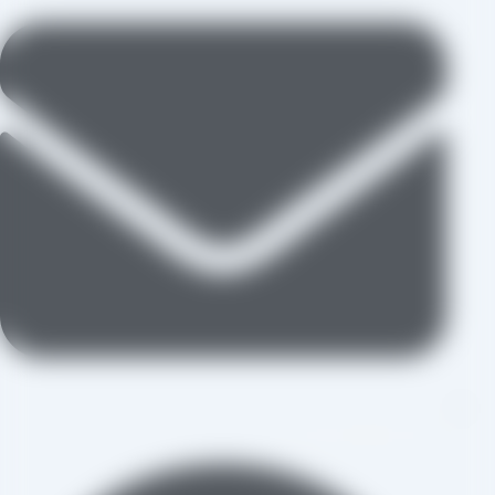
aradraisin@gmail.com