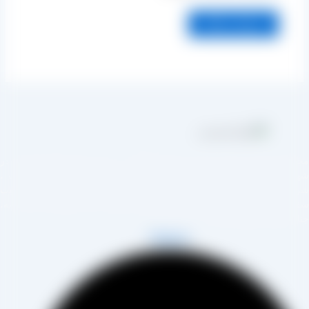
مجموعه تولیدی کشمش آراد از سال 1394 در زمینه تولید انواع کشمش در
هر تاکستان و فروش مستقیم آن هم در بازار داخل و هم امر صادرات ،
روع به فعالیت کرده و علاوه بر فروش حضوری درب کارخانه، امکان ثبت
فارش به صورت غیرحضوری و از طریق شخص مدیر فروش این کارخانه،
اب آقای مصطفی عینی را خواهد داشت.
Telegram