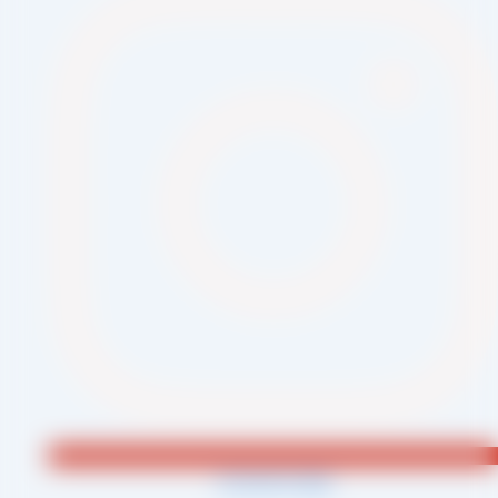
Jki-phone1-light