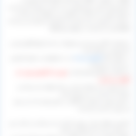
کشمش فله باغدار نرخ مشخصی دارد، قیمت بوجاری کردن آن نیز
فرمول دقیقی دارد و اگر بار باکیفیت می خواهید باید نرخ آن را
بپردازید، اما چون در این مرکز بار از کارخانه بدستتان می رسد لذا
قطعا قیمت آن مناسب تر خواهد بود.[/box]
متاسفانه با گران شدن این محصولات عده ای انواع کلاهبرداری و
کم فروشی را انجام دادند.
به عنوان مثال
کشمش درجه ۲
و ۱ را مخلوط و به عنوان کشمش
درجه یک می فروختند.
و یا اینکه در کشمش های فله ای،
غوره را با کشمش چوب دار
قاطی می کردند.
به این صورت بار برایشان ارزان تر تمام خواهد شد و شما می
توانید آن را ارزان تر نیز خریداری کنید.
به همین جهت نیز هست که گاهی در تماس هایی که با می شود
این مورد را ذکر می کنند که:
کشمش منطقه شما در شهر ما ارزان تر از نرختان می باشد، پس
به صرفه تر است که از آنها خرید کنیم.