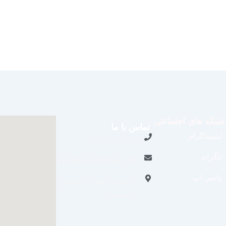
شبکه های اجتماعی
تماس با ما
اینستاگرام
09109711062
تلگرام
aradraisin@gmail.com
واتس اپ
تاکستان، شهرک صنعتی
خرمدشت