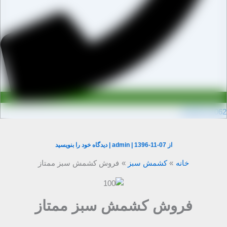
0910971106
از
1396-11-07
|
admin
|
دیدگاه‌ خود را بنویسید
خانه
کشمش سبز
فروش کشمش سبز ممتاز
فروش کشمش سبز ممتاز