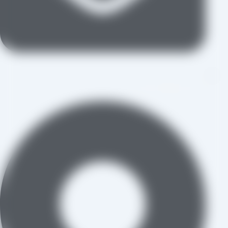
aradraisin@gmail.com