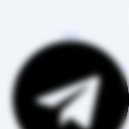
مجموعه تولیدی کشمش آراد از سال 1394 در زمینه تولید انواع کشمش در
هر تاکستان و فروش مستقیم آن هم در بازار داخل و هم امر صادرات ،
روع به فعالیت کرده و علاوه بر فروش حضوری درب کارخانه، امکان ثبت
فارش به صورت غیرحضوری و از طریق شخص مدیر فروش این کارخانه،
اب آقای مصطفی عینی را خواهد داشت.
Telegram