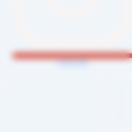
Jki-phone1-light
احی و اجرا :
سئو یازده
لینک سریع
صفحه اصلی
درباره ما
وبلاگ
بکه های اجتماعی