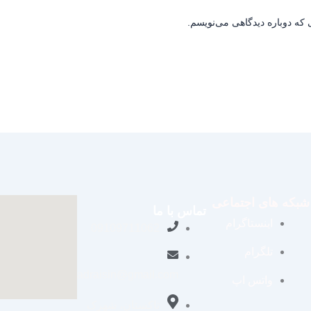
 که دوباره دیدگاهی می‌نویسم.
شبکه های اجتماعی
تماس با ما
اینستاگرام
09109711062
تلگرام
aradraisin@gmail.com
واتس اپ
تاکستان، شهرک