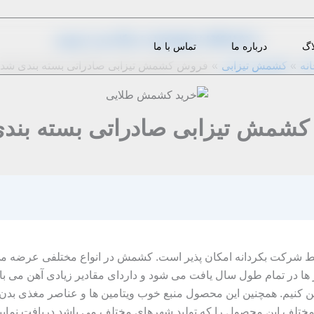
از
1396-11-01
|
z.bazargani
|
دیدگاه‌ خود را بنویسید
اگ
درباره ما
تماس با ما
نه
کشمش تیزابی
فروش کشمش تیزابی صادراتی بسته بندی شد
شمش تیزابی صادراتی بسته بند
ط شرکت بکردانه امکان پذیر است. کشمش در انواع مختلفی عرضه م
در تمام طول سال یافت می شود و داردای مقادیر زیادی آهن می باشد و
 مختلف این محصول را که تولید شهرهای مختلف می باشد دریافت نمایید