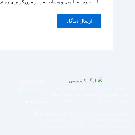
ذخیره نام، ایمیل و وبسایت من در مرورگر برای زمانی
لینک سریع
مجموعه تولیدی کشمش آراد از سال 1394 در
صفحه اصلی
زمینه تولید انواع کشمش در شهر تاکستان و
فروش مستقیم آن هم در بازار داخل و هم امر
درباره ما
صادرات ، شروع به فعالیت کرده و علاوه بر
فروش حضوری درب کارخانه، امکان ثبت سفارش
وبلاگ
به صورت غیرحضوری و از طریق شخص مدیر
فروش این کارخانه، جناب آقای مصطفی عینی را
خواهد داشت.