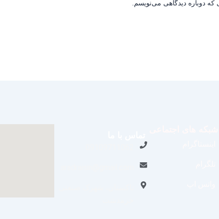
 که دوباره دیدگاهی می‌نویسم.
شبکه های اجتماعی
تماس با ما
اینستاگرام
09109711062
تلگرام
aradraisin@gmail.com
واتس اپ
تاکستان، شهرک صنعتی
خرمدشت