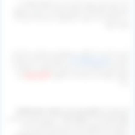
اما در این مرکز به صورت کلی سعی شده انواع محصولات با
بهترین گرید ممکن آماده و تحویل مشتریان یا به صورت حضوری
درب کارخانه و یا به صورت غیرحضوری در هر جایی از ایران که
هستند بشود.
لازم به ذکر است که علاوه بر محصول قرمز رنگ که در بالا به آن
اشاره شد
مویز سیاه هسته دار
نیز موجود بوده که آن از تولیدات
استان فارس و کاملا تمیز شده بدون دم و شاخه و در کارتون ده
کیلویی موجود است و قیمت آن به کیلویی
۴۸ هزار تومان
می
رسد.
[highlight-paper shadow=”0 1px 4px rgba(0, 0, 0, 0.3), 0 0
20px rgba(0, 0, 0, 0.1) inset” align=”;” ]با وجود اینکه این مرکز در
تاکستان استان قزوین کارخانه بسته بندی کشمش دارد اما
مویزهایی که به آن اشاره شد از استان فارس و شهر شیراز به