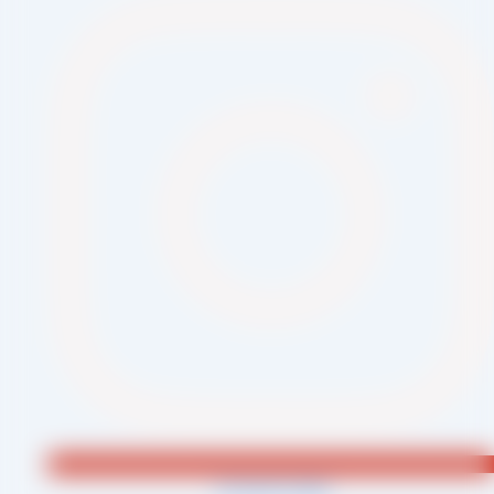
Jki-phone1-light