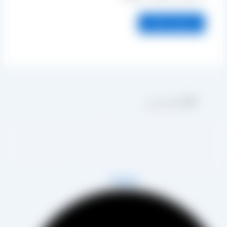
مجموعه تولیدی کشمش آراد از سال 1394 در زمینه تولید انواع کشمش در
هر تاکستان و فروش مستقیم آن هم در بازار داخل و هم امر صادرات ،
روع به فعالیت کرده و علاوه بر فروش حضوری درب کارخانه، امکان ثبت
فارش به صورت غیرحضوری و از طریق شخص مدیر فروش این کارخانه،
اب آقای مصطفی عینی را خواهد داشت.
Telegram