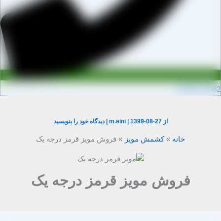
0910971106
از
1399-08-27
|
m.eini
|
دیدگاه‌ خود را بنویسید
خانه
کشمش مویز
فروش مویز قرمز درجه یک
فروش مویز قرمز درجه یک