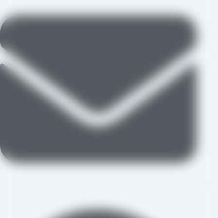
aradraisin@gmail.com