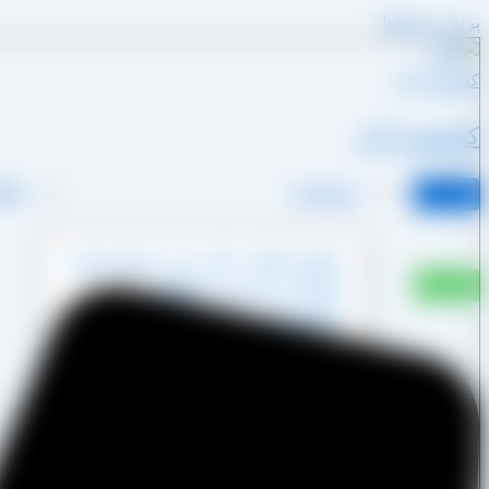
پرش به محتوا
کشمش آراد
محصولات
وبلا
کشمش آفتابی پکتین دار و شسته نشده
کشمش پشت لیزری آفتابی
کشمش پلویی آفتابی
کشمش تیزابی طلایی
کشمش خرمایی
کشمش قنادی