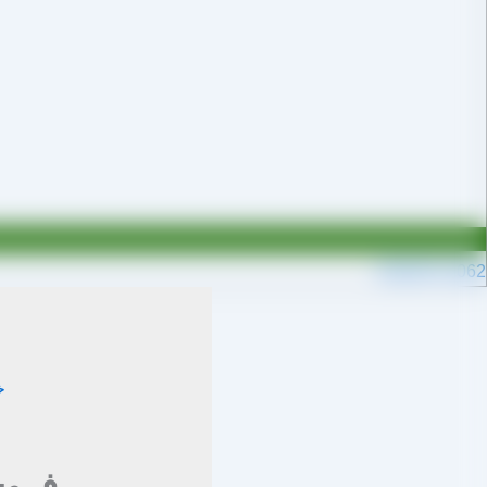
09109711062
خ
فروش