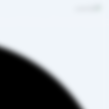
مجموعه تولیدی کشمش آراد از سال 1394 در
صورت غیرحضوری و از طریق شخص مدیر فروش این کارخانه، جناب آقای مصط