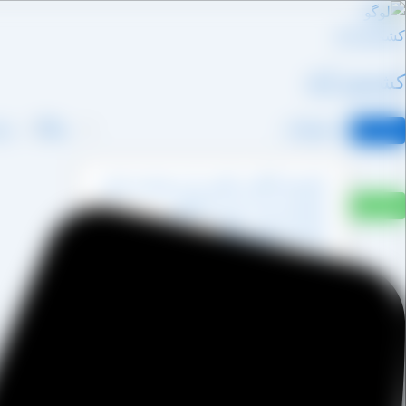
رش
ه
حتوا
کشمش آراد
محصولات
وبلاگ
درب
کشمش آفتابی پکتین دار و شسته نشده
کشمش پشت لیزری آفتابی
کشمش پلویی آفتابی
کشمش تیزابی طلایی
کشمش خرمایی
کشمش قنادی