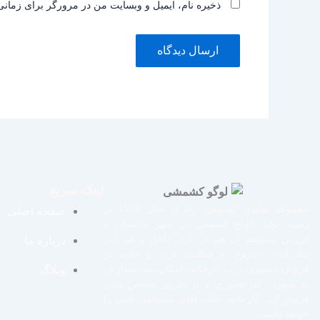
ذخیره نام، ایمیل و وبسایت من در مرورگر برای زمانی
لینک سریع
مجموعه تولیدی کشمش آراد از سال 1394 در
صفحه اصلی
زمینه تولید انواع کشمش در شهر تاکستان و
فروش مستقیم آن هم در بازار داخل و هم امر
درباره ما
صادرات ، شروع به فعالیت کرده و علاوه بر
فروش حضوری درب کارخانه، امکان ثبت سفارش
وبلاگ
به صورت غیرحضوری و از طریق شخص مدیر
فروش این کارخانه، جناب آقای مصطفی عینی را
خواهد داشت.