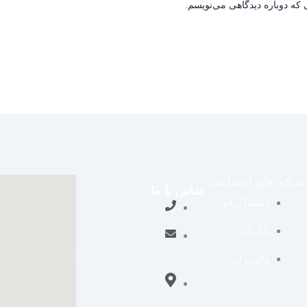
 که دوباره دیدگاهی می‌نویسم.
شبکه های اجتماعی
تماس با ما
اینستاگرام
09109711062
تلگرام
aradraisin@gmail.com
واتس اپ
تاکستان، شهرک
صنعتی خرمدشت