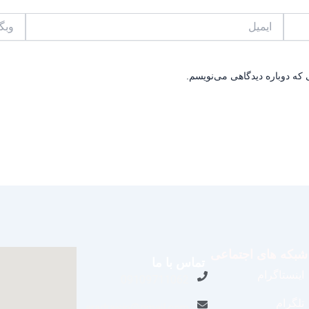
ایمیل
وبگاه
 که دوباره دیدگاهی می‌نویسم.
شبکه های اجتماعی
تماس با ما
اینستاگرام
09109711062
تلگرام
aradraisin@gmail.com