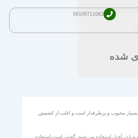
09109711062
ی شده
یز بسیار محبوب و پرطرفدار است و اغلب از کشمش
یا در آجیل استفاده می شود. گفتنی است استفاده