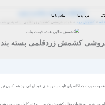
از
1396-11-28
|
z.bazargani
|
دیدگاه‌ خود را بنویسید
اگ
درباره ما
تماس با ما
انه
کشمش زرد
عمده فروشی کشمش زردقلمی بسته بندی شده
روشی کشمش زردقلمی بسته بند
ه به صورت جداگانه پای ثابت سفره های عید ایرانی بود هم اکنون ن
ام می شود. به عنوان مثال کشمش یک میان وعده کامل محسوب شده و 