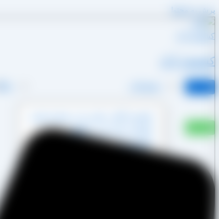
پرش به محتوا
کشمش آراد
محصولات
وبلا
کشمش آفتابی پکتین دار و شسته نشده
کشمش پشت لیزری آفتابی
کشمش پلویی آفتابی
کشمش تیزابی طلایی
کشمش خرمایی
کشمش قنادی