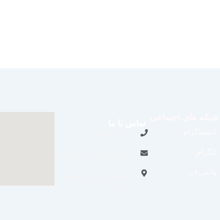
شبکه های اجتماعی
تماس با ما
اینستاگرام
09109711062
تلگرام
aradraisin@gmail.com
واتس اپ
تاکستان، شهرک صنعتی
خرمدشت